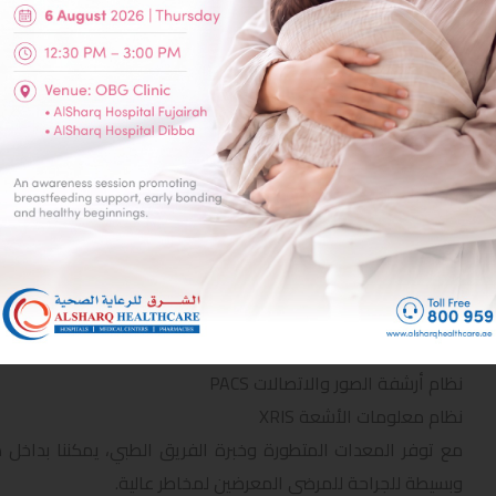
جميع التقارير والصور تبقى محفوظة ومتوفرة على كمبيوتر اخصا
الحالي بالفحوصات السابقة بشكل فعال.
خدمات القسم:
الرنين المغناطيسي المفتوح، Panorama 1.0 Tesla
256 Slices CT scanner
Ultrasonography & Doppler scan
التصوير الشعاعي للثدي (ماموجرام)
Bone DEXA
Fixed X-ray, Direct Digital Diagnose TH & Mobile X-ray
Fixed Dental, Panoramic and Cephalometrics X-rays
نظام أرشفة الصور والاتصالات PACS
نظام معلومات الأشعة XRIS
مع توفر المعدات المتطورة وخبرة الفريق الطبي، يمكننا بداخل هذ
وبسيطة للجراحة للمرضى المعرضين لمخاطر عالية.