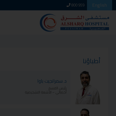
English
800 959
أطباؤنا
د. سمرانجيت باوا
رئيس القسم
أخصائي – الأشعة التشخيصية