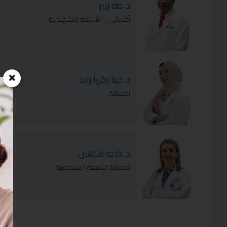
د. طه زبير
أخصائي – الأشعة التشخيصية
×
د. دينا زكريا زايد
اخصائية
د. نادية شاهين
اخصائية الأشعة التشخيصية