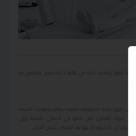
ا تطوراً بإشراف نخبة من الأطباء المختصين والفنيين ذو
لك عن طريق حفظ المعلومات بتقنيات نظام معلومات الأشعة
ونظام معلومات الأشعة وأرشفة الصور والاتصالاتPACS . فور انتهاء الفحص، تصل الصور إلى أخصائي الأشعة وإلى
جنب حدوث أي تأخير وإدارة مواعيد المرضى بشكل أفضل.