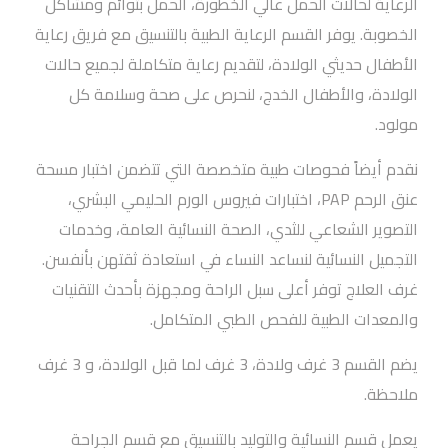
الرعاية لحالات الحمل عالي الخطورة، الحمل بتوائم ومشاكل
الخصوبة. يوفر القسم الرعاية الطبية بالتنسيق مع فريق رعاية
الأطفال حديثي الولادة، لتقديم رعاية متكاملة لجميع حالات
الولادة، والأطفال الخدج، لنحرص على صحة وسلامة كل
مولود.
نقدم أيضاً فحوصات طبية متخصصة التي تتضمن اختبار مسحة
عنق الرحم PAP، اختبارات فيروس الورم الحليمي البشري،
التصوير الشعاعي للثدي، الصحة النسائية العامة، وخدمات
التجميل النسائية لنساعد النساء في استعادة ثقتهن بأنفسن.
غرف العلاج توفر أعلى سبل الراحة ومجهزة بأحدث التقنيات
والمعدات الطبية للفحص الطبي المتكامل.
يضم القسم 3 غرف ولادة، 3 غرف لما قبل الولادة، و 3 غرف
ملاحظة.
يعمل قسم النسائية والتوليد بالتنسيق مع قسم الجراحة