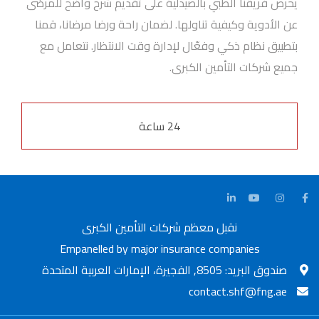
يحرص فريقنا الطبي بالصيدلية على تقديم شرح واضح للمرضى
عن الأدوية وكيفية تناولها. لضمان راحة ورضا مرضانا، قمنا
بتطبيق نظام ذكي وفعّال لإدارة وقت الانتظار. نتعامل مع
جميع شركات التأمين الكبرى.
24 ساعة
نقبل معظم شركات التأمين الكبرى
Empanelled by major insurance companies
صندوق البريد: 8505, الفجيرة، الإمارات العربية المتحدة
contact.shf@fng.ae